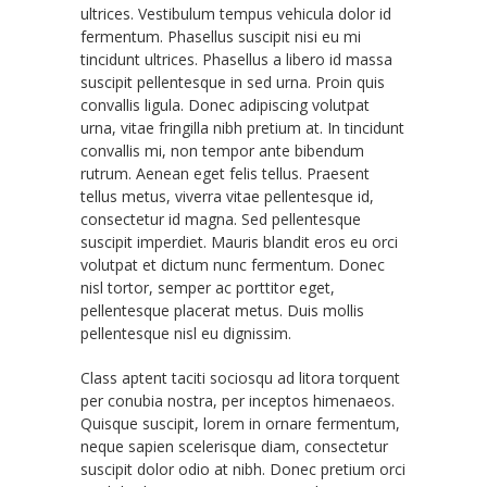
ultrices. Vestibulum tempus vehicula dolor id
fermentum. Phasellus suscipit nisi eu mi
tincidunt ultrices. Phasellus a libero id massa
suscipit pellentesque in sed urna. Proin quis
convallis ligula. Donec adipiscing volutpat
urna, vitae fringilla nibh pretium at. In tincidunt
convallis mi, non tempor ante bibendum
rutrum. Aenean eget felis tellus. Praesent
tellus metus, viverra vitae pellentesque id,
consectetur id magna. Sed pellentesque
suscipit imperdiet. Mauris blandit eros eu orci
volutpat et dictum nunc fermentum. Donec
nisl tortor, semper ac porttitor eget,
pellentesque placerat metus. Duis mollis
pellentesque nisl eu dignissim.
Class aptent taciti sociosqu ad litora torquent
per conubia nostra, per inceptos himenaeos.
Quisque suscipit, lorem in ornare fermentum,
neque sapien scelerisque diam, consectetur
suscipit dolor odio at nibh. Donec pretium orci