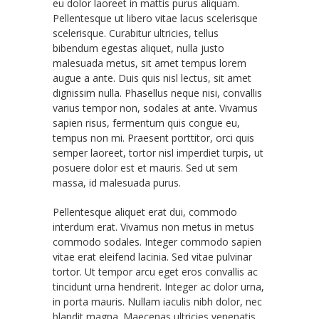
eu dolor laoreet in mattis purus aliquam.
Pellentesque ut libero vitae lacus scelerisque
scelerisque. Curabitur ultricies, tellus
bibendum egestas aliquet, nulla justo
malesuada metus, sit amet tempus lorem
augue a ante. Duis quis nisl lectus, sit amet
dignissim nulla. Phasellus neque nisi, convallis
varius tempor non, sodales at ante. Vivamus
sapien risus, fermentum quis congue eu,
tempus non mi. Praesent porttitor, orci quis
semper laoreet, tortor nisl imperdiet turpis, ut
posuere dolor est et mauris. Sed ut sem
massa, id malesuada purus.
Pellentesque aliquet erat dui, commodo
interdum erat. Vivamus non metus in metus
commodo sodales. Integer commodo sapien
vitae erat eleifend lacinia. Sed vitae pulvinar
tortor. Ut tempor arcu eget eros convallis ac
tincidunt urna hendrerit. Integer ac dolor urna,
in porta mauris. Nullam iaculis nibh dolor, nec
blandit magna. Maecenas ultricies venenatis