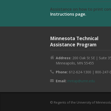
Assistance on how to print co
Instructions page.
Minnesota Technical
Assistance Program
Address:
200 Oak St SE | Suite 3
Minneapolis, MN 55455
Phone:
612-624-1300 | 800-247-
Email:
mntap@umn.edu
© Regents of the University of Minnesota.