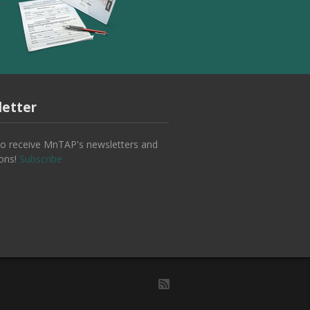
etter
to receive MnTAP's newsletters and
ions!
Subscribe