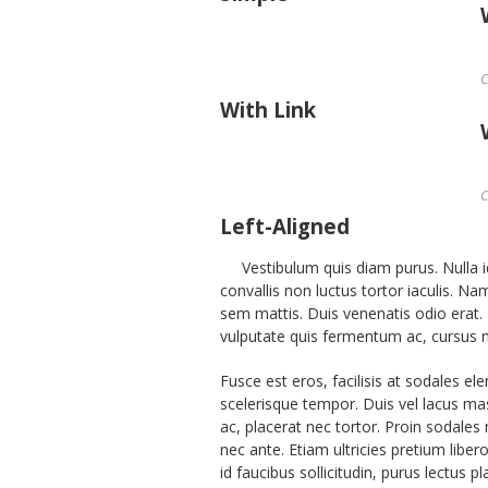
C
With Link
C
Left-Aligned
Vestibulum quis diam purus. Nulla i
convallis non luctus tortor iaculis. N
sem mattis. Duis venenatis odio erat. 
vulputate quis fermentum ac, cursus n
Fusce est eros, facilisis at sodales e
scelerisque tempor. Duis vel lacus mas
ac, placerat nec tortor. Proin sodales
nec ante. Etiam ultricies pretium libe
id faucibus sollicitudin, purus lectus