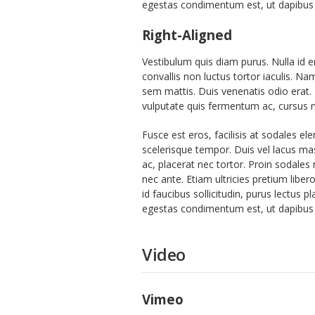
egestas condimentum est, ut dapibus u
Right-Aligned
Vestibulum quis diam purus. Nulla id e
convallis non luctus tortor iaculis. N
sem mattis. Duis venenatis odio erat. 
vulputate quis fermentum ac, cursus n
Fusce est eros, facilisis at sodales e
scelerisque tempor. Duis vel lacus mas
ac, placerat nec tortor. Proin sodales
nec ante. Etiam ultricies pretium libe
id faucibus sollicitudin, purus lectus
egestas condimentum est, ut dapibus u
Video
Vimeo