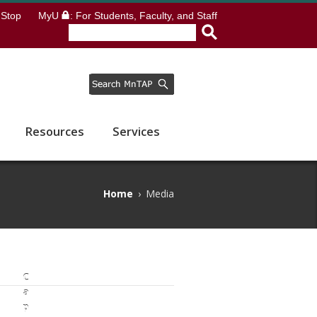
Stop
MyU
: For Students, Faculty, and Staff
Resources
Services
Home
›
Media
C
a
p