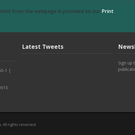
ntent from the webpage is provided on our
Print
Latest Tweets
Newsl
Sign up 
publicat
50-1 |
0015
 All rights reserved.