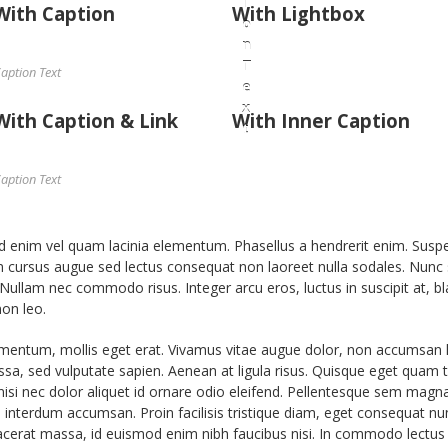
i
With Caption
With Lightbox
o
n
T
aption Text
e
x
With Caption & Link
With Inner Caption
t
aption Text
d enim vel quam lacinia elementum. Phasellus a hendrerit enim. Suspend
am cursus augue sed lectus consequat non laoreet nulla sodales. Nunc s
Nullam nec commodo risus. Integer arcu eros, luctus in suscipit at, bla
on leo.
lementum, mollis eget erat. Vivamus vitae augue dolor, non accumsan l
sa, sed vulputate sapien. Aenean at ligula risus. Quisque eget quam tel
 nisi nec dolor aliquet id ornare odio eleifend. Pellentesque sem magna
ro interdum accumsan. Proin facilisis tristique diam, eget consequat n
 placerat massa, id euismod enim nibh faucibus nisi. In commodo lectus 