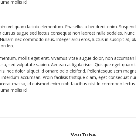
rna mollis id.
nim vel quam lacinia elementum. Phasellus a hendrerit enim. Suspendisse
am cursus augue sed lectus consequat non laoreet nulla sodales. Nunc s
Nullam nec commodo risus. Integer arcu eros, luctus in suscipit at, bla
on leo.
lementum, mollis eget erat. Vivamus vitae augue dolor, non accumsan l
sa, sed vulputate sapien. Aenean at ligula risus. Quisque eget quam tel
 nisi nec dolor aliquet id ornare odio eleifend. Pellentesque sem magna
ro interdum accumsan. Proin facilisis tristique diam, eget consequat n
 placerat massa, id euismod enim nibh faucibus nisi. In commodo lectus 
rna mollis id.
YouTube