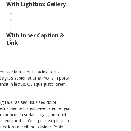
t
With Lightbox Gallery
i
o
n
T
e
With Inner Caption &
x
Link
t
isse lacinia nulla lacinia tellus
agittis sapien at urna mollis in porta
ndit in lectus. Quisque justo lorem,
igula. Cras sed risus sed dolor
lus. Sed tellus est, viverra eu feugiat
, rhoncus in sodales eget, tincidunt
unc euismod at. Quisque suscipit, justo
nec lorem eleifend pulvinar. Proin